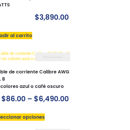
TTS
$
3,890.00
adir al carrito
Para corriente
ble de corriente Calibre AWG
. 8
 colores azul o café oscuro
$
86.00
–
$
6,490.00
leccionar opciones