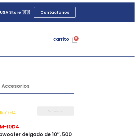
Contactanos
USA Store 🇺🇸
carrito
Accesorios
Subwoofer
IM-10D4
bwoofer delgado de 10″, 500