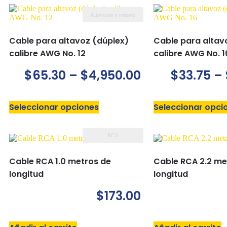
Altavoces y remoto
Cable para altavoz (dúplex)
Cable para altav
calibre AWG No. 12
calibre AWG No. 1
$
65.30
–
$
4,950.00
$
33.75
–
Seleccionar opciones
Seleccionar opci
RCA
Cable RCA 1.0 metros de
Cable RCA 2.2 me
longitud
longitud
$
173.00