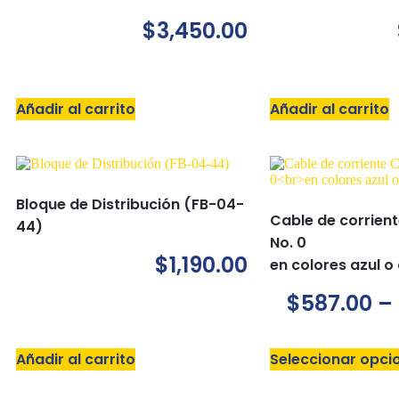
$
3,450.00
Añadir al carrito
Añadir al carrito
Bloque de Distribución (FB-04-
Cable de corrien
44)
No. 0
$
1,190.00
en colores azul o
$
587.00
–
Añadir al carrito
Seleccionar opci