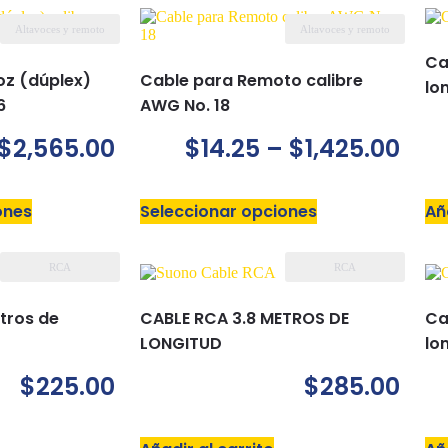
Altavoces y remoto
Altavoces y remoto
Ca
oz (dúplex)
Cable para Remoto calibre
lo
6
AWG No. 18
$
2,565.00
$
14.25
–
$
1,425.00
ones
Seleccionar opciones
Añ
RCA
RCA
tros de
CABLE RCA 3.8 METROS DE
Ca
LONGITUD
lo
$
225.00
$
285.00