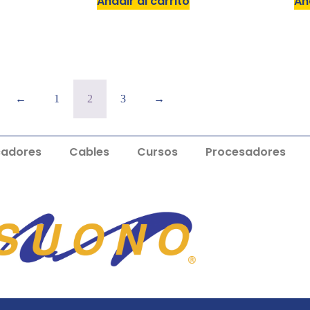
Añadir al carrito
Añ
←
1
2
3
→
cadores
Cables
Cursos
Procesadores