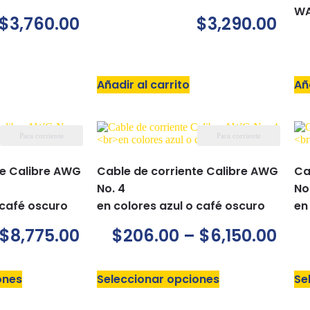
WA
$
3,760.00
$
3,290.00
Añadir al carrito
Añ
Para corriente
Para corriente
te Calibre AWG
Cable de corriente Calibre AWG
Ca
No. 4
No
 café oscuro
en colores azul o café oscuro
en
$
8,775.00
$
206.00
–
$
6,150.00
ones
Seleccionar opciones
Se