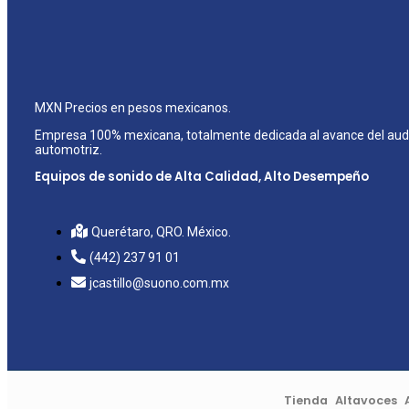
MXN Precios en pesos mexicanos.
Empresa 100% mexicana, totalmente dedicada al avance del aud
automotriz.
Equipos de sonido de Alta Calidad, Alto Desempeño
Audio y sonido para tu coche
Querétaro, QRO. México.
(442) 237 91 01
jcastillo@suono.com.mx
Tienda
Altavoces