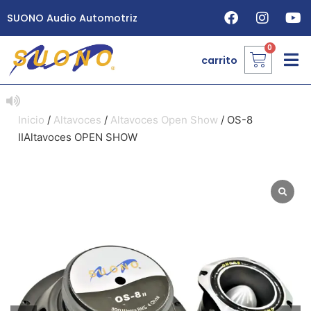
SUONO Audio Automotriz
carrito
Inicio
/
Altavoces
/
Altavoces Open Show
/ OS-8
IIAltavoces OPEN SHOW